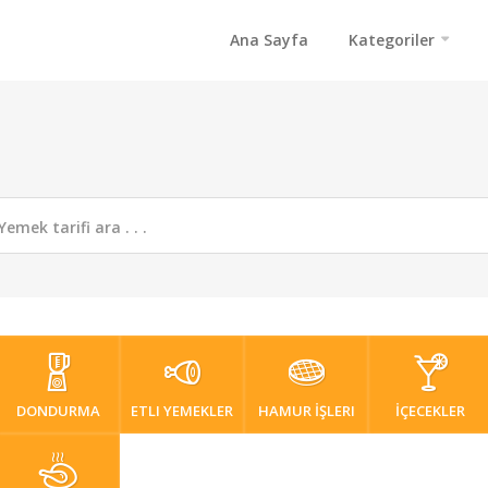
Ana Sayfa
Kategoriler
DONDURMA
ETLI YEMEKLER
HAMUR İŞLERI
İÇECEKLER